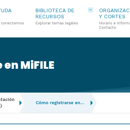
YUDA
BIBLIOTECA DE
ORGANIZAC
RECURSOS
Y CORTES
o conectemos
Explorar temas legales
Horario e Inform
Contacto
 en MiFILE
ntación
Cómo registrarse en…
)