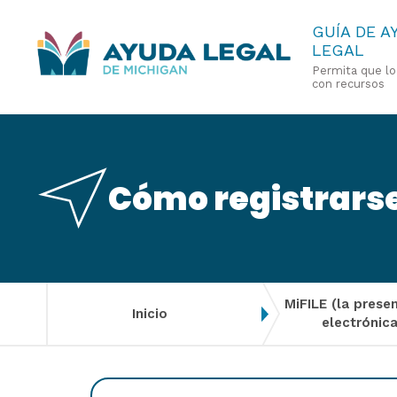
Pasar
GUÍA DE A
LEGAL
al
Permita que l
contenido
con recursos
principal
Cómo registrarse
MiFILE (la prese
Inicio
electrónica