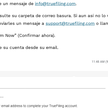
ibe un mensaje de
info@truefiling.com
.
sulte su carpeta de correo basura. Si aun así no l
nviarles un mensaje a
support@truefiling.com
o llam
irm Now” (Confirmar ahora).
e su cuenta desde su email.