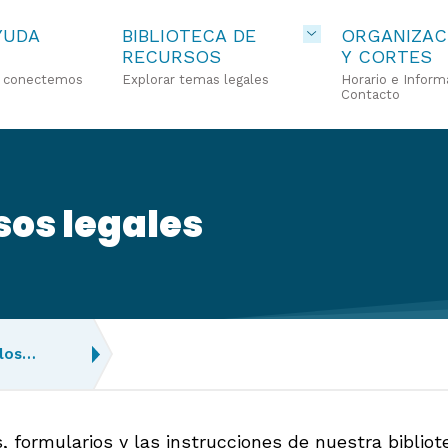
YUDA
BIBLIOTECA DE
ORGANIZAC
RECURSOS
Y CORTES
o conectemos
Explorar temas legales
Horario e Inform
Contacto
sos legales
 los…
os, formularios y las instrucciones de nuestra bibl