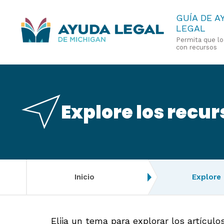
Pasar
GUÍA DE A
LEGAL
al
Permita que l
contenido
con recursos
principal
Explore los recur
Inicio
Explore
Elija un tema para explorar los artícul