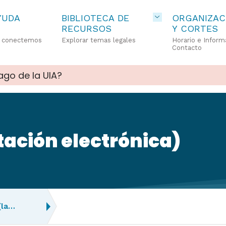
YUDA
BIBLIOTECA DE
ORGANIZAC
RECURSOS
Y CORTES
o conectemos
Explorar temas legales
Horario e Inform
Contacto
ago de la UIA?
tación electrónica)
(la…