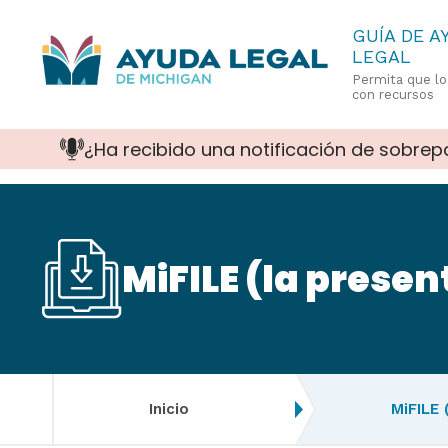
Pasar
GUÍA DE A
LEGAL
al
Permita que l
contenido
con recursos
principal
¿Ha recibido una notificación de sobrep
MiFILE (la presen
Inicio
MiFILE 