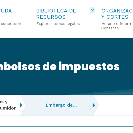
YUDA
BIBLIOTECA DE
ORGANIZAC
RECURSOS
Y CORTES
o conectemos
Explorar temas legales
Horario e Inform
Contacto
bolsos de impuestos
as y
Embargo de…
sumidor