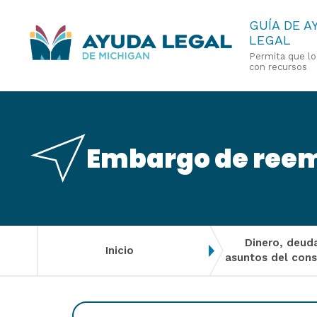
Pasar
GUÍA DE A
LEGAL
al
Permita que l
contenido
con recursos
principal
Embargo de reem
Dinero, deud
Inicio
asuntos del con