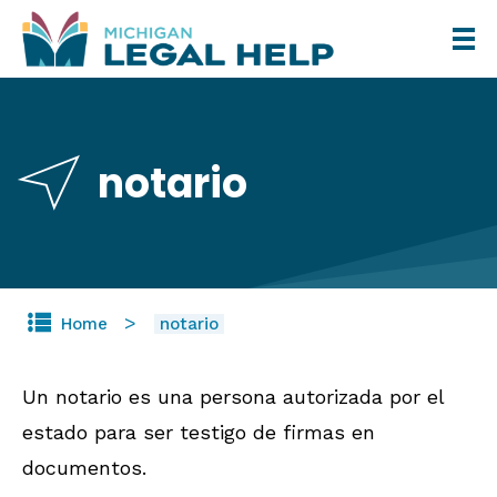
Skip
to
main
content
notario
Home
notario
Un notario es una persona autorizada por el
estado para ser testigo de firmas en
documentos.