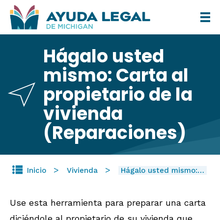
Pasar
al
contenido
Hágalo usted
principal
mismo: Carta al
propietario de la
vivienda
(Reparaciones)
Inicio
Vivienda
Hágalo usted mismo:…
Use esta herramienta para preparar una carta
diciéndole al propietario de su vivienda que