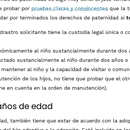
ue probar por
pruebas claras y convincentes
que la t
e dar por terminados los derechos de paternidad si
t
drastro solicitante tiene la custodia legal única o
onómicamente al niño sustancialmente durante dos 
tactado sustancialmente al niño durante dos años o
 mantener al niño y la capacidad de visitar o comun
tención de los hijos, no tiene que probar que el ot
ene en cuenta en la orden de manutención).
4 años de edad
dad, también tiene que estar de acuerdo con la adop
del hijo adoptivo a la adopción. Está incluido en l