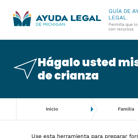
Pasar
GUÍA DE A
LEGAL
al
Permita que l
contenido
con recursos
principal
Hágalo usted mis
de crianza
Inicio
Familia
Use esta herramienta para preparar for