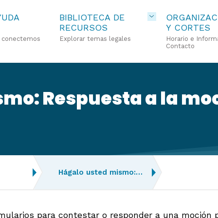
YUDA
BIBLIOTECA DE
ORGANIZAC
RECURSOS
Y CORTES
o conectemos
Explorar temas legales
Horario e Inform
Contacto
mo: Respuesta a la moc
Hágalo usted mismo:…
mularios para contestar o responder a una moción p