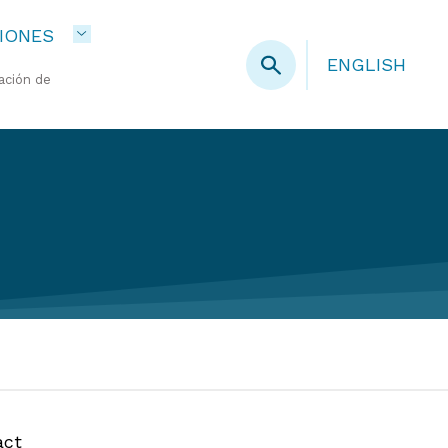
IONES
ENGLISH
ación de
act