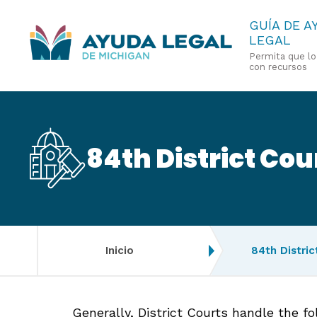
Pasar
GUÍA DE A
LEGAL
al
Permita que l
contenido
con recursos
principal
84th District Cou
Inicio
84th Distri
Generally, District Courts handle the f