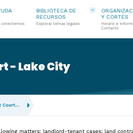
YUDA
BIBLIOTECA DE
ORGANIZAC
RECURSOS
Y CORTES
o conectemos
Explorar temas legales
Horario e Inform
Contacto
rt - Lake City
ct Court…
ollowing matters: landlord-tenant cases; land contr